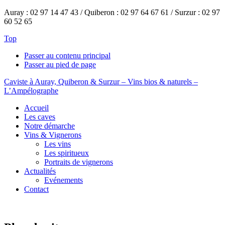
Auray : 02 97 14 47 43 / Quiberon : 02 97 64 67 61 / Surzur : 02 97
60 52 65
Top
Passer au contenu principal
Passer au pied de page
Caviste à Auray, Quiberon & Surzur – Vins bios & naturels –
L’Ampélographe
Accueil
Les caves
Notre démarche
Vins & Vignerons
Les vins
Les spiritueux
Portraits de vignerons
Actualités
Evénements
Contact