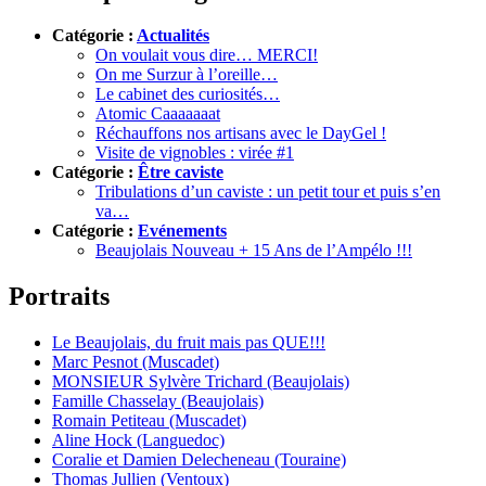
Catégorie :
Actualités
On voulait vous dire… MERCI!
On me Surzur à l’oreille…
Le cabinet des curiosités…
Atomic Caaaaaaat
Réchauffons nos artisans avec le DayGel !
Visite de vignobles : virée #1
Catégorie :
Être caviste
Tribulations d’un caviste : un petit tour et puis s’en
va…
Catégorie :
Evénements
Beaujolais Nouveau + 15 Ans de l’Ampélo !!!
Portraits
Le Beaujolais, du fruit mais pas QUE!!!
Marc Pesnot (Muscadet)
MONSIEUR Sylvère Trichard (Beaujolais)
Famille Chasselay (Beaujolais)
Romain Petiteau (Muscadet)
Aline Hock (Languedoc)
Coralie et Damien Delecheneau (Touraine)
Thomas Jullien (Ventoux)